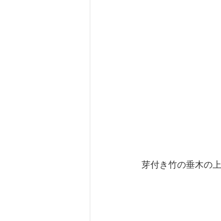
 芽付き竹の垂木の