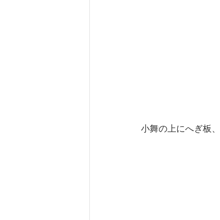
 小舞の上にへぎ板