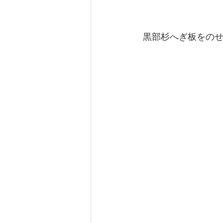
 黒部杉へぎ板をの