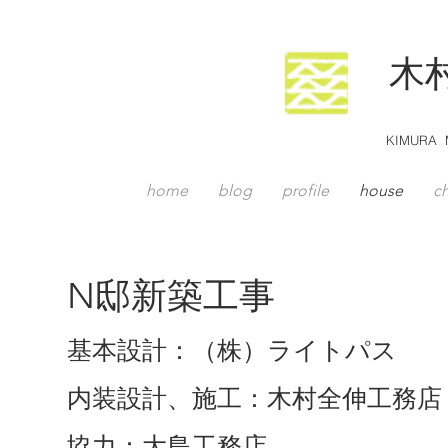
木
KIMURA M
home
blog
profile
house
ch
N邸新築工事
基本設計：（株）ライトパス
内装設計、施工：木村全伸工務店
協力：大島工務店