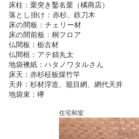
床柱：栗突き鑿名栗（橘商店）
落とし掛け：赤杉、鉄刀木
床の間板：チェリー材
床の間前板：桐フロア
仏間板：栃古材
仏間框：アテ錆丸太
地袋襖紙：ハタノワタルさん
床天：赤杉柾板煤竹竿
​天井：杉材浮造、籠目網、網代天井
地袋束：欅
住宅和室