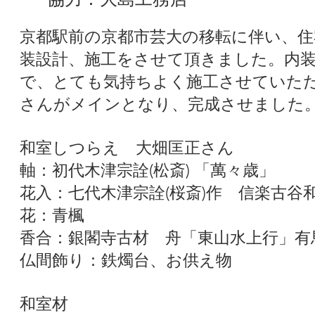
京都駅前の京都市芸大の移転に伴い、住
装設計、施工をさせて頂きました。内
で、とても気持ちよく施工させていた
さんがメインとなり、完成させました
和室しつらえ 大畑匡正さん
軸：初代木津宗詮(松斎) 「萬々歳」
花入：七代木津宗詮(桜斎)作 信楽古谷
花：青楓
香合：銀閣寺古材 舟「東山水上行」有
仏間飾り：鉄燭台、お供え物
和室材