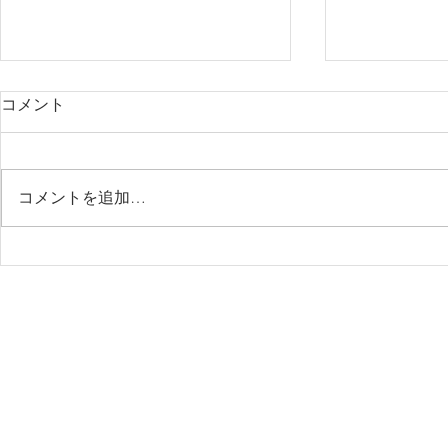
コメント
コメントを追加…
東北地方建築探訪
西行庵茶室
tea room repa