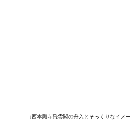
↓西本願寺飛雲閣の舟入とそっくりなイメ