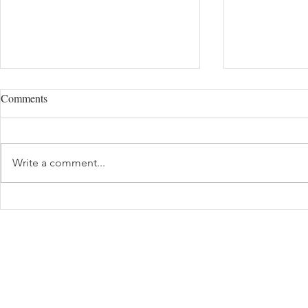
Comments
Write a comment...
浮造り仕上げ Polished surface
黒部杉(ネズ
井